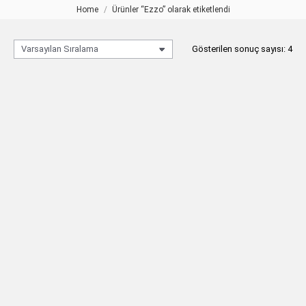
Home
Ürünler “Ezzo” olarak etiketlendi
You are here:
Gösterilen sonuç sayısı: 4
EZZO 6 Kollu Kristal Sarkıt Avize
EZZO 8 Kollu Kristal Sarkıt Avize
TEKLIF AL
TEKLIF AL