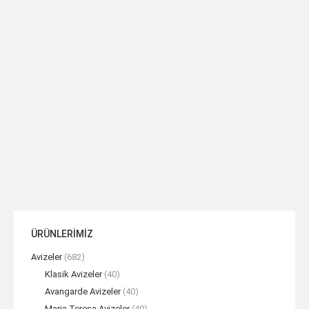
EZZO Döküm Kristal Sarkıt Aplik
EZZO Sarkıt Döküm Kristal Aplik
1L
2L
TEKLIF AL
TEKLIF AL
ÜRÜNLERİMİZ
Avizeler
(682)
Klasik Avizeler
(40)
Avangarde Avizeler
(40)
Maria Teresa Avizeler
(40)