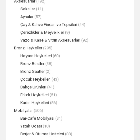
Aksesuarlar
(192)
Saksılar
(11)
Aynalar
(57)
Çay & Kahve Fincan ve Tepsileri
(24)
Çerezlikler & Meyvelikler
(9)
Vazo & Kase & Vitrin Aksesuarları
(92)
Bronz Heykeller
(295)
Hayvan Heykelleri
(60)
Bronz Büstler
(38)
Bronz Saatler
(2)
Çocuk Heykelleri
(43)
Bahçe Ürünleri
(41)
Erkek Heykelleri
(51)
Kadın Heykelleri
(86)
Mobilyalar
(506)
Bar-Cafe Mobilyası
(31)
Yatak Odası
(10)
Berjer & Oturma Üniteleri
(88)