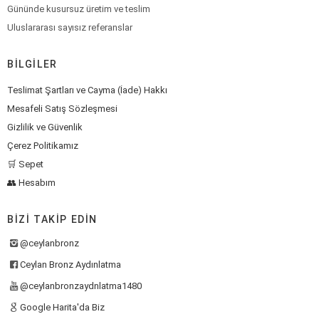
Gününde kusursuz üretim ve teslim
Uluslararası sayısız referanslar
BILGILER
Teslimat Şartları ve Cayma (İade) Hakkı
Mesafeli Satış Sözleşmesi
Gizlilik ve Güvenlik
Çerez Politikamız
🛒 Sepet
👥 Hesabım
BIZI TAKIP EDIN
@ceylanbronz
Ceylan Bronz Aydınlatma
@ceylanbronzaydnlatma1480
Google Harita'da Biz