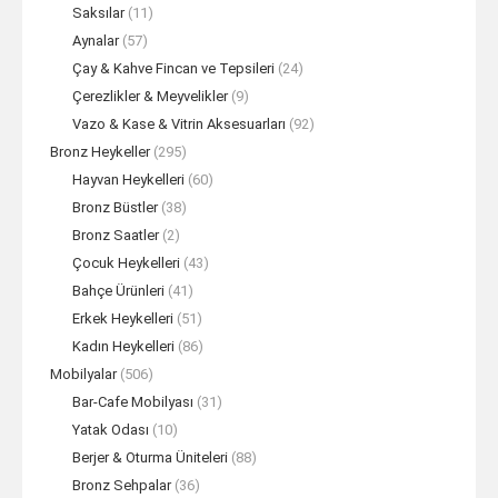
Saksılar
(11)
Aynalar
(57)
Çay & Kahve Fincan ve Tepsileri
(24)
Çerezlikler & Meyvelikler
(9)
Vazo & Kase & Vitrin Aksesuarları
(92)
Bronz Heykeller
(295)
Hayvan Heykelleri
(60)
Bronz Büstler
(38)
Bronz Saatler
(2)
Çocuk Heykelleri
(43)
Bahçe Ürünleri
(41)
Erkek Heykelleri
(51)
Kadın Heykelleri
(86)
Mobilyalar
(506)
Bar-Cafe Mobilyası
(31)
Yatak Odası
(10)
Berjer & Oturma Üniteleri
(88)
Bronz Sehpalar
(36)