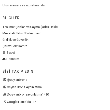
Uluslararası sayısız referanslar
BILGILER
Teslimat Şartları ve Cayma (İade) Hakkı
Mesafeli Satış Sözleşmesi
Gizlilik ve Güvenlik
Çerez Politikamız
🛒 Sepet
👥 Hesabım
BIZI TAKIP EDIN
@ceylanbronz
Ceylan Bronz Aydınlatma
@ceylanbronzaydnlatma1480
Google Harita'da Biz