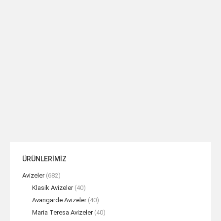
ASUDE Aplik Siyah Mavi 3 Kollu
Kristal & Camlı Aplik 2L
TEKLIF AL
TEKLIF AL
ÜRÜNLERİMİZ
Avizeler
(682)
Klasik Avizeler
(40)
Avangarde Avizeler
(40)
Maria Teresa Avizeler
(40)