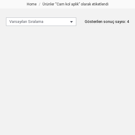
Home
Ürünler “Cam kol aplik” olarak etiketlendi
You are here:
Gösterilen sonuç sayısı: 4
ASUDE Aplik Siyah Mavi 1 Kollu
ASUDE Aplik Siyah Mavi 2 Kollu
TEKLIF AL
TEKLIF AL