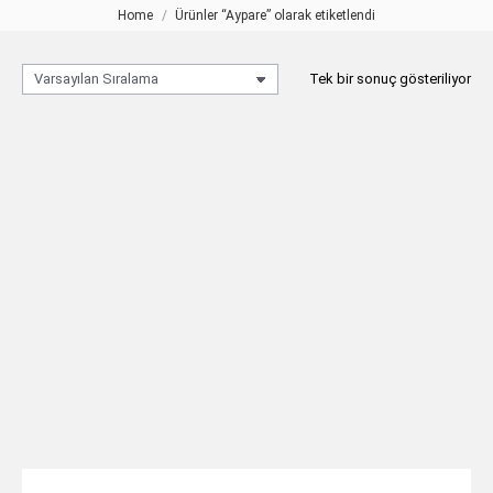
Home
Ürünler “Aypare” olarak etiketlendi
You are here:
Tek bir sonuç gösteriliyor
AYPARE Ahşap Masa Lambası
TEKLIF AL