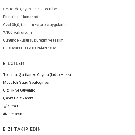
Sektörde çeyrek asırlık tecrübe
Birinci sınıf hammade
Özel ölçü, tasarım ve proje uygulaması
%100 yerli üretim
Gününde kusursuz üretim ve teslim
Uluslararası sayısız referanslar
BILGILER
Teslimat Şartları ve Cayma (İade) Hakkı
Mesafeli Satış Sözleşmesi
Gizlilik ve Güvenlik
Çerez Politikamız
🛒 Sepet
👥 Hesabım
BIZI TAKIP EDIN