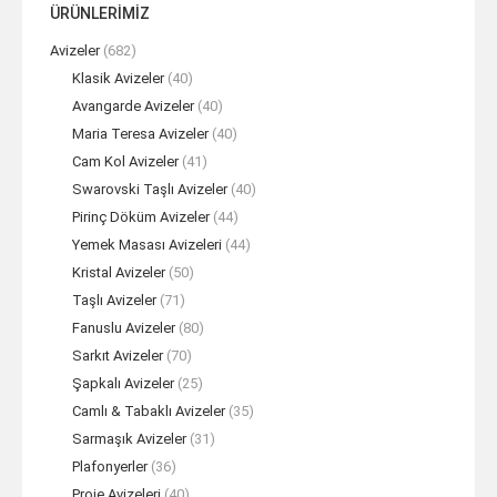
ÜRÜNLERİMİZ
Avizeler
(682)
Klasik Avizeler
(40)
Avangarde Avizeler
(40)
Maria Teresa Avizeler
(40)
Cam Kol Avizeler
(41)
Swarovski Taşlı Avizeler
(40)
Pirinç Döküm Avizeler
(44)
Yemek Masası Avizeleri
(44)
Kristal Avizeler
(50)
Taşlı Avizeler
(71)
Fanuslu Avizeler
(80)
Sarkıt Avizeler
(70)
Şapkalı Avizeler
(25)
Camlı & Tabaklı Avizeler
(35)
Sarmaşık Avizeler
(31)
Plafonyerler
(36)
Proje Avizeleri
(40)