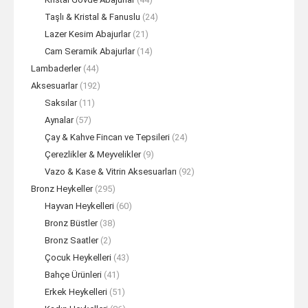
Taşlı & Kristal & Fanuslu
(24)
Lazer Kesim Abajurlar
(21)
Cam Seramik Abajurlar
(14)
Lambaderler
(44)
Aksesuarlar
(192)
Saksılar
(11)
Aynalar
(57)
Çay & Kahve Fincan ve Tepsileri
(24)
Çerezlikler & Meyvelikler
(9)
Vazo & Kase & Vitrin Aksesuarları
(92)
Bronz Heykeller
(295)
Hayvan Heykelleri
(60)
Bronz Büstler
(38)
Bronz Saatler
(2)
Çocuk Heykelleri
(43)
Bahçe Ürünleri
(41)
Erkek Heykelleri
(51)