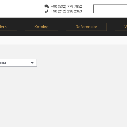
+90 (532) 779 7852
+90 (212) 238 2363
ler
Katalog
Referanslar
V