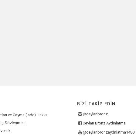
BIZI TAKIP EDIN
@ceylanbronz
tları ve Cayma (İade) Hakkı
tış Sözleşmesi
Ceylan Bronz Aydınlatma
üvenlik
@ceylanbronzaydnlatma1480