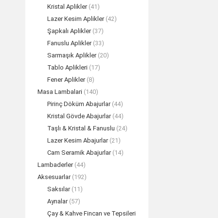
Kristal Aplikler
(41)
Lazer Kesim Aplikler
(42)
Şapkalı Aplikler
(37)
Fanuslu Aplikler
(33)
Sarmaşık Aplikler
(20)
Tablo Aplikleri
(17)
Fener Aplikler
(8)
Masa Lambalari
(140)
Pirinç Döküm Abajurlar
(44)
Kristal Gövde Abajurlar
(44)
Taşlı & Kristal & Fanuslu
(24)
Lazer Kesim Abajurlar
(21)
AYLA Su Yeşil
Cam Seramik Abajurlar
(14)
TEK
Lambaderler
(44)
Aksesuarlar
(192)
Saksılar
(11)
Aynalar
(57)
Çay & Kahve Fincan ve Tepsileri