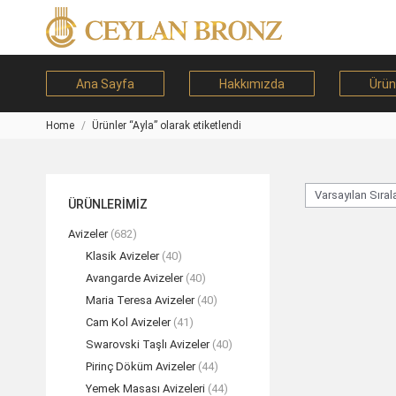
Ana Sayfa
Hakkımızda
Ürün
Home
Ürünler “Ayla” olarak etiketlendi
You are here:
ÜRÜNLERİMİZ
Avizeler
(682)
Klasik Avizeler
(40)
Avangarde Avizeler
(40)
Maria Teresa Avizeler
(40)
Cam Kol Avizeler
(41)
Swarovski Taşlı Avizeler
(40)
Pirinç Döküm Avizeler
(44)
Yemek Masası Avizeleri
(44)