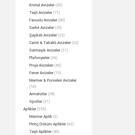
Kristal Avizeler
(50)
Taşlı Avizeler
(71)
AYLA 10 Kollu K
Fanuslu Avizeler
(80)
TEK
Sarkıt Avizeler
(70)
Şapkalı Avizeler
(25)
Camlı & Tabaklı Avizeler
(35)
Sarmaşık Avizeler
(31)
Plafonyerler
(36)
Proje Avizeleri
(40)
Fener Avizeler
(15)
Mermer & Porselen Avizeler
(16)
Armatürler
(38)
Spotlar
(31)
Aplikler
(255)
Mermer Aplik
(2)
AYLA Döküm Şapk
Pirinç Döküm Aplikler
(63)
TEK
Taşlı Aplikler
(40)