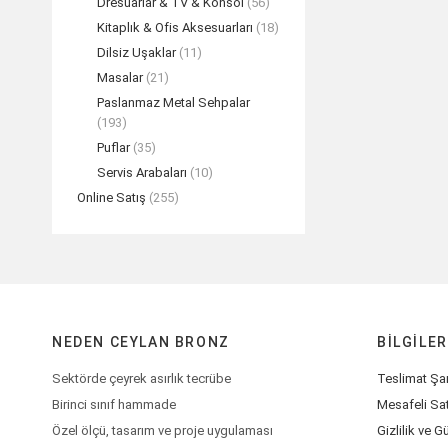
Dresuarlar & TV & Konsol
(56)
Kitaplık & Ofis Aksesuarları
(18)
Dilsiz Uşaklar
(11)
Masalar
(21)
Paslanmaz Metal Sehpalar
(193)
Puflar
(35)
Servis Arabaları
(10)
Online Satış
(255)
NEDEN CEYLAN BRONZ
BILGILER
Sektörde çeyrek asırlık tecrübe
Teslimat Şar
Birinci sınıf hammade
Mesafeli Sa
Özel ölçü, tasarım ve proje uygulaması
Gizlilik ve G