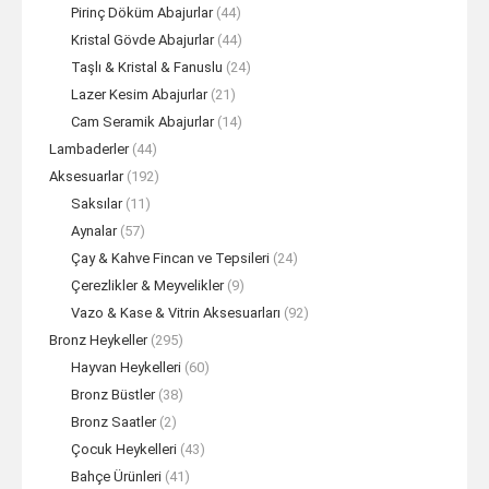
Pirinç Döküm Abajurlar
(44)
Kristal Gövde Abajurlar
(44)
Taşlı & Kristal & Fanuslu
(24)
Lazer Kesim Abajurlar
(21)
Cam Seramik Abajurlar
(14)
Lambaderler
(44)
Aksesuarlar
(192)
Saksılar
(11)
Aynalar
(57)
Çay & Kahve Fincan ve Tepsileri
(24)
Çerezlikler & Meyvelikler
(9)
Vazo & Kase & Vitrin Aksesuarları
(92)
Bronz Heykeller
(295)
Hayvan Heykelleri
(60)
Bronz Büstler
(38)
Bronz Saatler
(2)
Çocuk Heykelleri
(43)
Bahçe Ürünleri
(41)