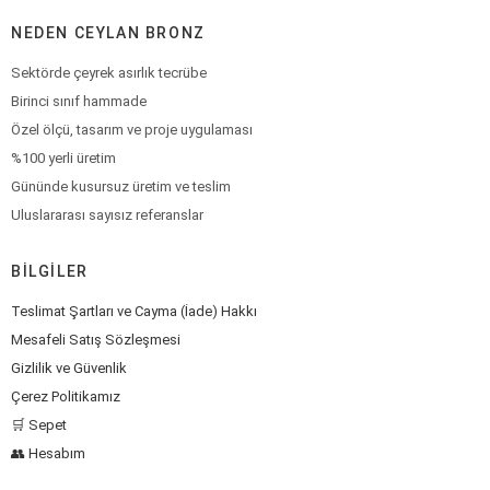
NEDEN CEYLAN BRONZ
Sektörde çeyrek asırlık tecrübe
Birinci sınıf hammade
Özel ölçü, tasarım ve proje uygulaması
%100 yerli üretim
Gününde kusursuz üretim ve teslim
Uluslararası sayısız referanslar
BILGILER
Teslimat Şartları ve Cayma (İade) Hakkı
Mesafeli Satış Sözleşmesi
Gizlilik ve Güvenlik
Çerez Politikamız
🛒 Sepet
👥 Hesabım