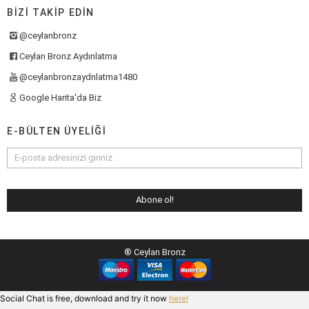
BIZI TAKIP EDIN
@ceylanbronz
Ceylan Bronz Aydınlatma
@ceylanbronzaydnlatma1480
Google Harita'da Biz
E-BÜLTEN ÜYELIĞI
® Ceylan Bronz
Social Chat is free, download and try it now
here!