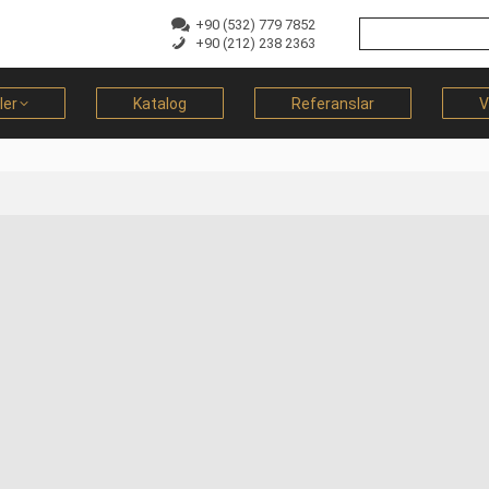
+90 (532) 779 7852
+90 (212) 238 2363
ler
Katalog
Referanslar
V