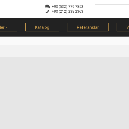
+90 (532) 779 7852
+90 (212) 238 2363
ler
Katalog
Referanslar
V