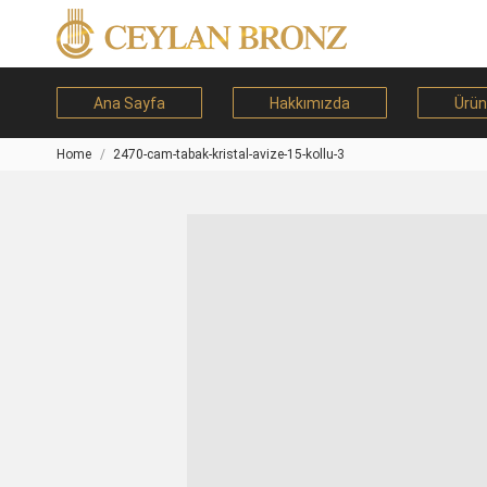
Ana Sayfa
Hakkımızda
Ürün
Home
2470-cam-tabak-kristal-avize-15-kollu-3
You are here: