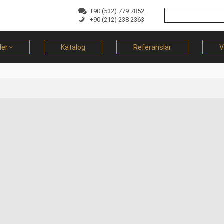
+90 (532) 779 7852
+90 (212) 238 2363
ler
Katalog
Referanslar
V