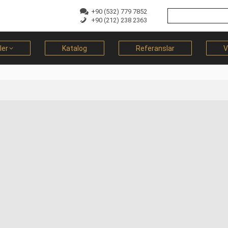
+90 (532) 779 7852
+90 (212) 238 2363
ler
Katalog
Referanslar
V