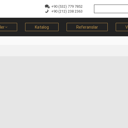
+90 (532) 779 7852
+90 (212) 238 2363
ler
Katalog
Referanslar
V