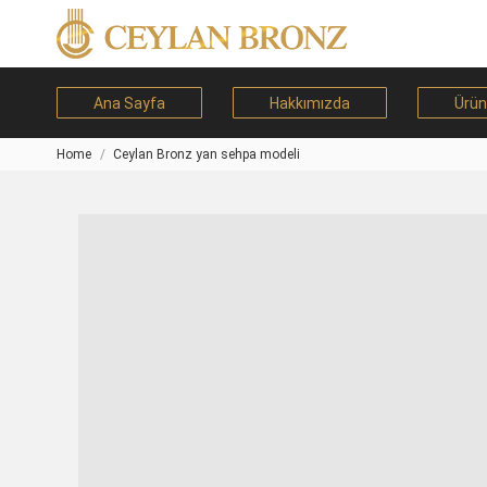
Ana Sayfa
Hakkımızda
Ürün
Home
Ceylan Bronz yan sehpa modeli
You are here: